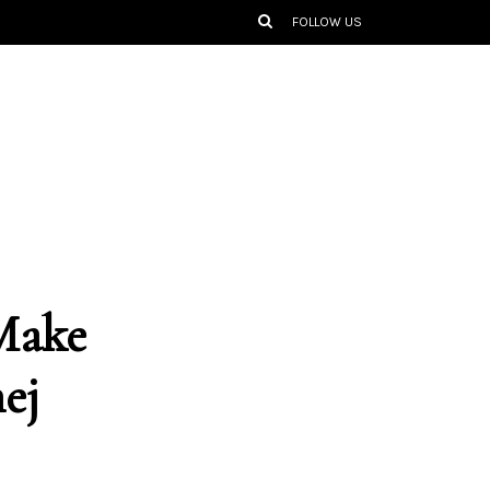
FOLLOW US
Make
ej