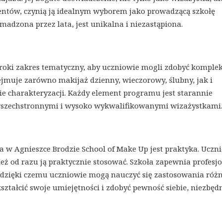
lentów, czynią ją idealnym wyborem jako prowadzącą szkołę
madzona przez lata, jest unikalna i niezastąpiona.
eroki zakres tematyczny, aby uczniowie mogli zdobyć kompl
jmuje zarówno makijaż dzienny, wieczorowy, ślubny, jak i
ie charakteryzacji. Każdy element programu jest starannie
wszechstronnymi i wysoko wykwalifikowanymi wizażystkami
 w Agnieszce Brodzie School of Make Up jest praktyka. Uczn
nież od razu ją praktycznie stosować. Szkoła zapewnia profesj
i, dzięki czemu uczniowie mogą nauczyć się zastosowania róż
ztałcić swoje umiejętności i zdobyć pewność siebie, niezbęd