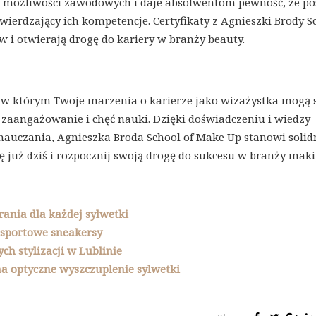
u możliwości zawodowych i daje absolwentom pewność, że po
wierdzający ich kompetencje. Certyfikaty z Agnieszki Brody S
 i otwierają drogę do kariery w branży beauty.
, w którym Twoje marzenia o karierze jako wizażystka mogą 
a, zaangażowanie i chęć nauki. Dzięki doświadczeniu i wiedzy
uczania, Agnieszka Broda School of Make Up stanowi solid
ię już dziś i rozpocznij swoją drogę do sukcesu w branży maki
rania dla każdej sylwetki
 sportowe sneakersy
h stylizacji w Lublinie
na optyczne wyszczuplenie sylwetki