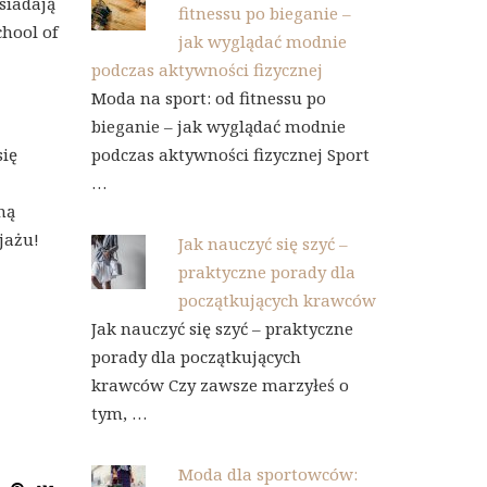
siadają
fitnessu po bieganie –
chool of
jak wyglądać modnie
podczas aktywności fizycznej
Moda na sport: od fitnessu po
bieganie – jak wyglądać modnie
się
podczas aktywności fizycznej Sport
…
ną
jażu!
Jak nauczyć się szyć –
praktyczne porady dla
początkujących krawców
Jak nauczyć się szyć – praktyczne
porady dla początkujących
krawców Czy zawsze marzyłeś o
tym, …
Moda dla sportowców: