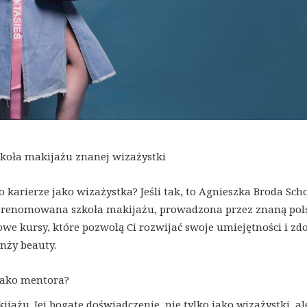
zkoła makijażu znanej wizażystki
 karierze jako wizażystka? Jeśli tak, to Agnieszka Broda Scho
Ta renomowana szkoła makijażu, prowadzona przez znaną pol
we kursy, które pozwolą Ci rozwijać swoje umiejętności i zd
nży beauty.
jako mentora?
jażu. Jej bogate doświadczenie, nie tylko jako wizażystki, al