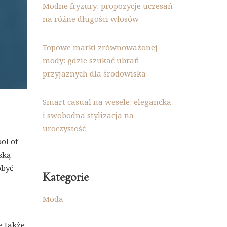
Modne fryzury: propozycje uczesań
na różne długości włosów
Topowe marki zrównoważonej
mody: gdzie szukać ubrań
przyjaznych dla środowiska
Smart casual na wesele: elegancka
i swobodna stylizacja na
uroczystość
ol of
ską
obyć
Kategorie
Moda
e także