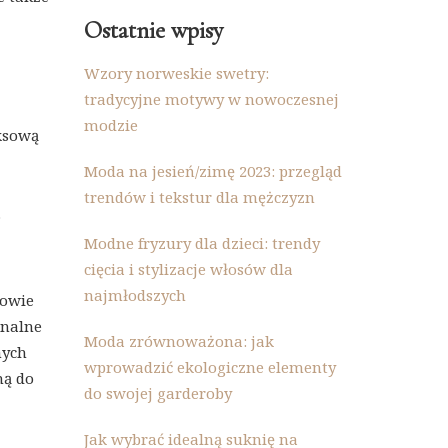
Ostatnie wpisy
Wzory norweskie swetry:
tradycyjne motywy w nowoczesnej
modzie
eksową
Moda na jesień/zimę 2023: przegląd
trendów i tekstur dla mężczyzn
.
Modne fryzury dla dzieci: trendy
cięcia i stylizacje włosów dla
najmłodszych
iowie
onalne
Moda zrównoważona: jak
nych
wprowadzić ekologiczne elementy
ną do
do swojej garderoby
Jak wybrać idealną suknię na