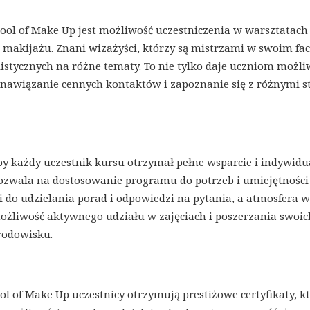
hool of Make Up jest możliwość uczestniczenia w warsztatach
makijażu. Znani wizażyści, którzy są mistrzami w swoim fac
listycznych na różne tematy. To nie tylko daje uczniom możli
 nawiązanie cennych kontaktów i zapoznanie się z różnymi st
by każdy uczestnik kursu otrzymał pełne wsparcie i indywidu
 pozwala na dostosowanie programu do potrzeb i umiejętności
i do udzielania porad i odpowiedzi na pytania, a atmosfera w
możliwość aktywnego udziału w zajęciach i poszerzania swoic
rodowisku.
l of Make Up uczestnicy otrzymują prestiżowe certyfikaty, kt