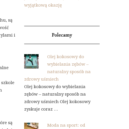
wyjątkową okazję
hu, są
wość
Polecamy
ylami i
Olej kokosowy do
wybielania zębów –
alne
naturalny sposób na
zdrowy uśmiech
 szkole
Olej kokosowy do wybielania
h
zębów – naturalny sposób na
zdrowy uśmiech Olej kokosowy
zyskuje coraz …
óre są
Moda na sport: od