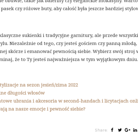
 obuwie, takie jak baleriny czy eleganckie mokasyny. Warto
pasek czy różowe buty, aby całość była jeszcze bardziej stylo
lasyczne sukienki i tradycyjne garnitury, ale przede wszyst
ylu. Niezależnie od tego, czy jesteś gościem czy panną młodą,
snej skórze i emanować pewnością siebie. Wybierz swój stroj
minaj, że to Ty jesteś najważniejsza w tym wyjątkowym dniu.
ylizacje na sezon jesień/zima 2022
żne długości włosów
towe ubrania i akcesoria w second-handach i licytacjach onl
ją na nasze emocje i pewność siebie?
Share: