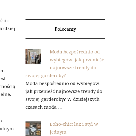
ci i
ardziej
Polecamy
Moda bezpośrednio od
wybiegów: jak przenieść
najnowsze trendy do
tym
swojej garderoby?
est
Moda bezpośrednio od wybiegów:
rnością
jak przenieść najnowsze trendy do
elne.
swojej garderoby? W dzisiejszych
czasach moda …
b
Boho-chic: luz i styl w
modnym
jednym