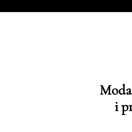
Moda 
i p