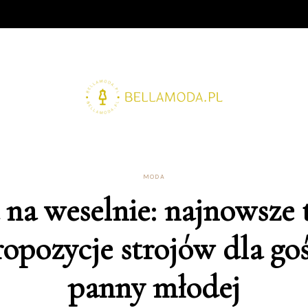
MODA
na weselnie: najnowsze 
ropozycje strojów dla goś
panny młodej