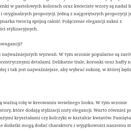
ienki w pastelowych kolorach oraz kwieciste wzory są nadal 
 oryginalnych propozycji. Jedną z najgorętszych propozycji j
narka tworzą spójną całość. Połączenie elegancji sukni z
ci stylizacyjnych.
rawagancji?
o z najważniejszych wyzwań. W tym sezonie popularne są zar
kscentrycznymi detalami. Delikatne tiule, koronki oraz hafty 
j i tak jest najważniejsze, aby wybrać suknię, w której będz
ią ważną rolę w kreowaniu weselnego looku. W tym sezonie
tory, które dodają stylizacji nuty elegancji. Warto również p
 dużymi kryształami czy kolczyki w kształcie kwiatów. Pamięt
ne dodatki mogą dodać charakteru i wyjątkowości naszemu st