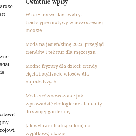
Ostatnie wpisy
bardzo
est
Wzory norweskie swetry:
tradycyjne motywy w nowoczesnej
modzie
Moda na jesień/zimę 2023: przegląd
trendów i tekstur dla mężczyzn
ówno
nadal
Modne fryzury dla dzieci: trendy
ie
cięcia i stylizacje włosów dla
najmłodszych
Moda zrównoważona: jak
wprowadzić ekologiczne elementy
do swojej garderoby
ostawić
ajmy
Jak wybrać idealną suknię na
rojowi.
wyjątkową okazję