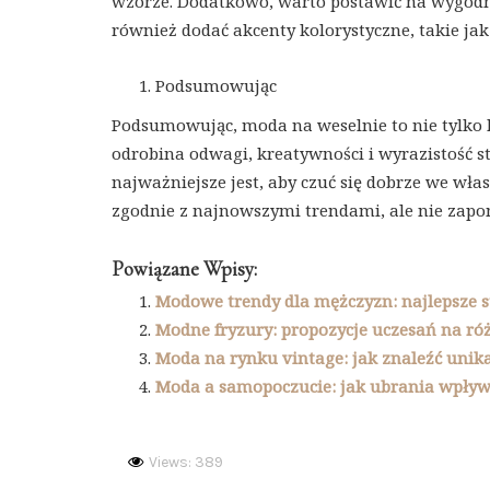
wzorze. Dodatkowo, warto postawić na wygodne
również dodać akcenty kolorystyczne, takie jak 
Podsumowując
Podsumowując, moda na weselnie to nie tylko k
odrobina odwagi, kreatywności i wyrazistość st
najważniejsze jest, aby czuć się dobrze we wła
zgodnie z najnowszymi trendami, ale nie zapo
Powiązane Wpisy:
Modowe trendy dla mężczyzn: najlepsze st
Modne fryzury: propozycje uczesań na ró
Moda na rynku vintage: jak znaleźć unika
Moda a samopoczucie: jak ubrania wpływa
Views: 389