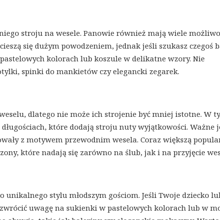
dniego stroju na wesele. Panowie również mają wiele możliwoś
ieszą się dużym powodzeniem, jednak jeśli szukasz czegoś b
pastelowych kolorach lub koszule w delikatne wzory. Nie
ylki, spinki do mankietów czy elegancki zegarek.
selu, dlatego nie może ich strojenie być mniej istotne. W 
 długościach, które dodają stroju nuty wyjątkowości. Ważne j
owały z motywem przewodnim wesela. Coraz większą popula
ony, które nadają się zarówno na ślub, jak i na przyjęcie wes
o unikalnego stylu młodszym gościom. Jeśli Twoje dziecko lu
o zwrócić uwagę na sukienki w pastelowych kolorach lub w 