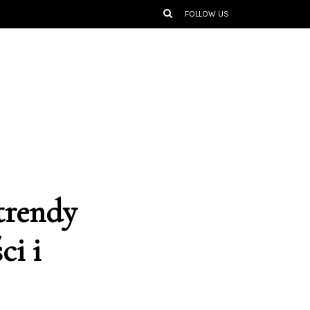
FOLLOW US
trendy
ci i