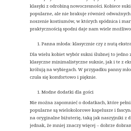
klasyki z odrobiną nowoczesności. Kobiece suk
popularne, ale nie brakuje również odważnych i
noszenie kostiumów, w których spódnica i mary
praktycznością spodni daje nam wiele możliwoś
Panna młoda: klasycznie czy z nutą ekst
Dla wielu kobiet wybór sukni ślubnej to jedn
klasyczne minimalistyczne suknie, jak i te z e
królują na wybiegach. W przypadku panny młode
czuła się komfortowo i pięknie.
Modne dodatki dla gości
Nie można zapomnieć o dodatkach, które pełn
popularne są wielokolorowe kapelusze i fascyna
na oryginalne biżuterię, taką jak naszyjniki z
jednak, że mniej znaczy więcej – dobrze dobra