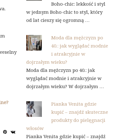
Boho-chic: lekkość i styl
wa.
w jednym Boho-chic to styl, który
od lat cieszy się ogromną …
kim
Moda dla mężczyzn po
40.: jak wyglądać modnie
 weselny
i atrakcyjnie w
dojrzałym wieku?
Moda dla mężczyzn po 40.: jak
wyglądać modnie i atrakcyjnie w
dojrzałym wieku? W dojrzałym …
ine?
Pianka Venita gdzie
kupić – znajdź skuteczne
produkty do pielęgnacji
włosów
Pianka Venita gdzie kupić – znajdź