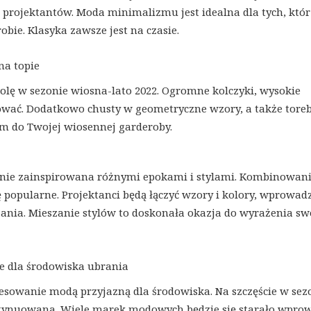
rojektantów. Moda minimalizmu jest idealna dla tych, któr
obie. Klasyka zawsze jest na czasie.
na topie
olę w sezonie wiosna-lato 2022. Ogromne kolczyki, wysokie
nować. Dodatkowo chusty w geometryczne wzory, a także tore
em do Twojej wiosennej garderoby.
źnie zainspirowana różnymi epokami i stylami. Kombinowan
popularne. Projektanci będą łączyć wzory i kolory, wprowad
ania. Mieszanie stylów to doskonała okazja do wyrażenia sw
ne dla środowiska ubrania
resowanie modą przyjazną dla środowiska. Na szczęście w sez
ontynuowana. Wiele marek modowych będzie się starało wpro