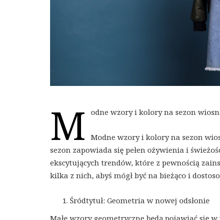
M
odne wzory i kolory na sezon wiosna
Modne wzory i kolory na sezon wios
sezon zapowiada się pełen ożywienia i świeżoś
ekscytujących trendów, które z pewnością zai
kilka z nich, abyś mógł być na bieżąco i dost
Śródtytuł: Geometria w nowej odsłonie
Małe wzory geometryczne będą pojawiać się w wi