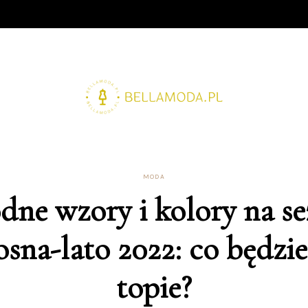
MODA
ne wzory i kolory na s
osna-lato 2022: co będzie
topie?