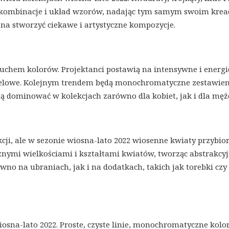
żne kombinacje i układ wzorów, nadając tym samym swoim kre
a stworzyć ciekawe i artystyczne kompozycje.
uchem kolorów. Projektanci postawią na intensywne i energi
astelowe. Kolejnym trendem będą monochromatyczne zestawien
ędą dominować w kolekcjach zarówno dla kobiet, jak i dla męż
ji, ale w sezonie wiosna-lato 2022 wiosenne kwiaty przybio
żnymi wielkościami i kształtami kwiatów, tworząc abstrakcy
o na ubraniach, jak i na dodatkach, takich jak torebki czy
osna-lato 2022. Proste, czyste linie, monochromatyczne kolor