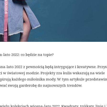
-lato 2022: co będzie na topie?
na-lato 2022 z pewnością będą intrygujące i kreatywne. Przys
ci w światowej modzie. Projekty zza kulis wskazują na wiele
nspirują każdego miłośnika mody. W tym artykule przedstawi
osować swoją garderobę do najnowszych trendów.
elu kolekcjach wiosna-lato 2022. Kwadraty, trójkąty, linie i 