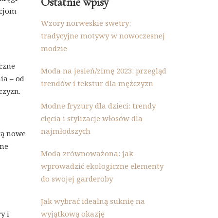
Ostatnie wpisy
acjom
Wzory norweskie swetry:
tradycyjne motywy w nowoczesnej
modzie
czne
Moda na jesień/zimę 2023: przegląd
ia – od
trendów i tekstur dla mężczyzn
czyzn.
Modne fryzury dla dzieci: trendy
cięcia i stylizacje włosów dla
najmłodszych
rą nowe
jne
Moda zrównoważona: jak
wprowadzić ekologiczne elementy
do swojej garderoby
Jak wybrać idealną suknię na
y i
wyjątkową okazję