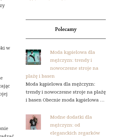
zy
Polecamy
bki w
Moda kąpielowa dla
mężczyzn: trendy i
nowoczesne stroje na
plażę i basen
ie
Moda kąpielowa dla mężczyzn:
zając
trendy i nowoczesne stroje na plażę
ojej
i basen Obecnie moda kąpielowa …
Modne dodatki dla
mężczyzn: od
onie
eleganckich zegarków
wadzać