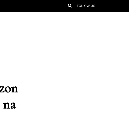
FOLLOW US
ezon
 na