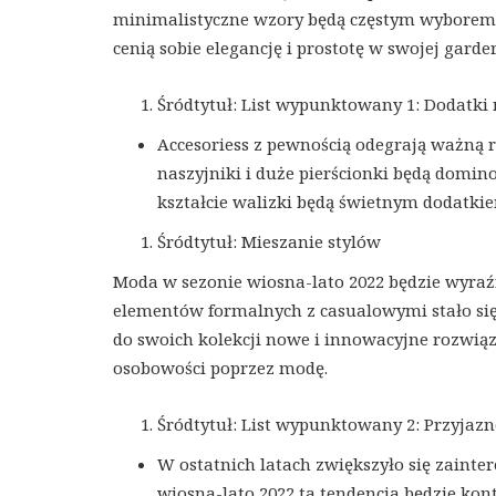
minimalistyczne wzory będą częstym wyborem p
cenią sobie elegancję i prostotę w swojej garder
Śródtytuł: List wypunktowany 1: Dodatki 
Accesoriess z pewnością odegrają ważną r
naszyjniki i duże pierścionki będą domi
kształcie walizki będą świetnym dodatki
Śródtytuł: Mieszanie stylów
Moda w sezonie wiosna-lato 2022 będzie wyra
elementów formalnych z casualowymi stało się 
do swoich kolekcji nowe i innowacyjne rozwiąz
osobowości poprzez modę.
Śródtytuł: List wypunktowany 2: Przyjaz
W ostatnich latach zwiększyło się zainte
wiosna-lato 2022 ta tendencja będzie k