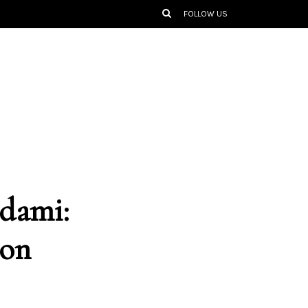
FOLLOW US
udami:
son