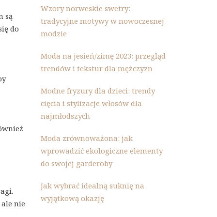
Wzory norweskie swetry:
m są
tradycyjne motywy w nowoczesnej
się do
modzie
Moda na jesień/zimę 2023: przegląd
trendów i tekstur dla mężczyzn
by
Modne fryzury dla dzieci: trendy
cięcia i stylizacje włosów dla
najmłodszych
również
Moda zrównoważona: jak
wprowadzić ekologiczne elementy
do swojej garderoby
Jak wybrać idealną suknię na
agi.
wyjątkową okazję
ale nie