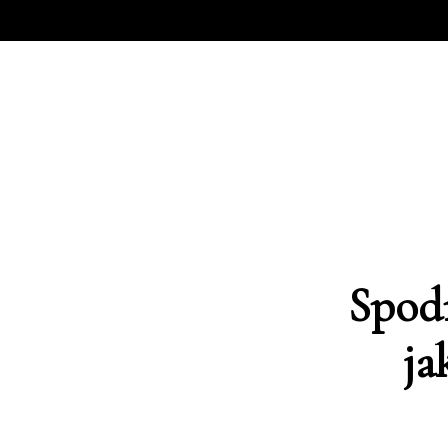
Spodn
ja