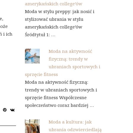
amerykańskich college’ów
Moda w stylu preppy: jak nosić i
e,
stylizować ubrania w stylu
może
amerykańskich college’ów
 i ich
Śródtytuł 1: …
Moda na aktywność
fizyczną: trendy w
ubraniach sportowych i
sprzęcie fitness
Moda na aktywność fizyczną:
trendy w ubraniach sportowych i
sprzęcie fitness Współczesne
społeczeństwo coraz bardziej …
Moda a kultura: jak
ubrania odzwierciedlają