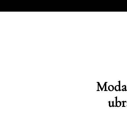
Moda 
ubr