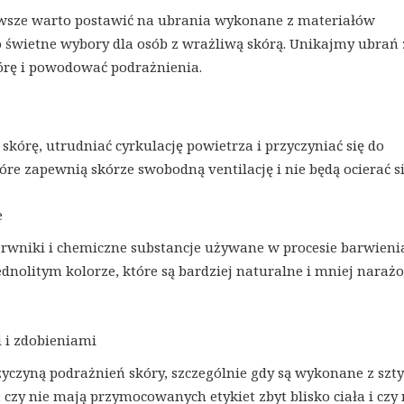
awsze warto postawić na ubrania wykonane z materiałów
o świetne wybory dla osób z wrażliwą skórą. Unikajmy ubrań 
órę i powodować podrażnienia.
skórę, utrudniać cyrkulację powietrza i przyczyniać się do
re zapewnią skórze swobodną ventilację i nie będą ocierać si
e
arwniki i chemiczne substancje używane w procesie barwieni
ednolitym kolorze, które są bardziej naturalne i mniej naraż
 i zdobieniami
zyczyną podrażnień skóry, szczególnie gdy są wykonane z sz
czy nie mają przymocowanych etykiet zbyt blisko ciała i czy 