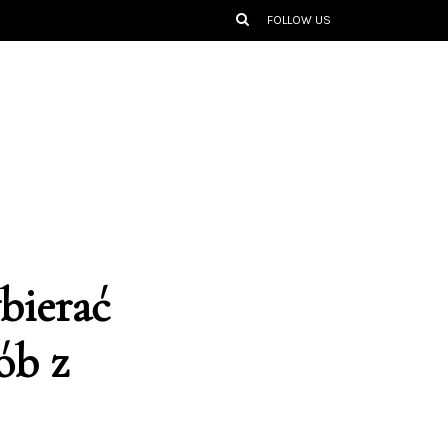
FOLLOW US
bierać
ób z