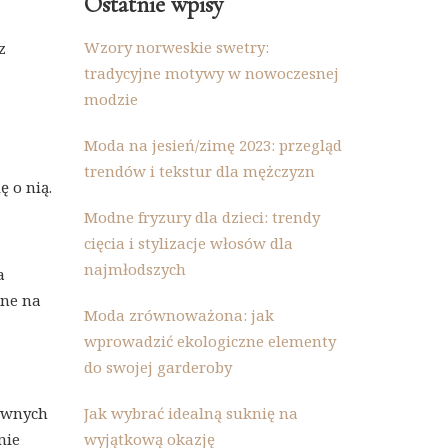
Ostatnie wpisy
Wzory norweskie swetry:
z
tradycyjne motywy w nowoczesnej
modzie
Moda na jesień/zimę 2023: przegląd
trendów i tekstur dla mężczyzn
ę o nią.
Modne fryzury dla dzieci: trendy
cięcia i stylizacje włosów dla
najmłodszych
a
one na
Moda zrównoważona: jak
wprowadzić ekologiczne elementy
do swojej garderoby
tywnych
Jak wybrać idealną suknię na
nie
wyjątkową okazję