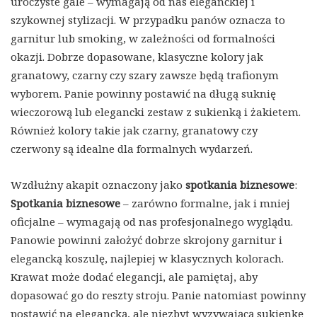
uroczyste gale – wymagają od nas eleganckiej i
szykownej stylizacji. W przypadku panów oznacza to
garnitur lub smoking, w zależności od formalności
okazji. Dobrze dopasowane, klasyczne kolory jak
granatowy, czarny czy szary zawsze będą trafionym
wyborem. Panie powinny postawić na długą suknię
wieczorową lub elegancki zestaw z sukienką i żakietem.
Również kolory takie jak czarny, granatowy czy
czerwony są idealne dla formalnych wydarzeń.
Wzdłużny akapit oznaczony jako
spotkania biznesowe
:
Spotkania biznesowe
– zarówno formalne, jak i mniej
oficjalne – wymagają od nas profesjonalnego wyglądu.
Panowie powinni założyć dobrze skrojony garnitur i
elegancką koszulę, najlepiej w klasycznych kolorach.
Krawat może dodać elegancji, ale pamiętaj, aby
dopasować go do reszty stroju. Panie natomiast powinny
postawić na elegancką, ale niezbyt wyzywającą sukienkę