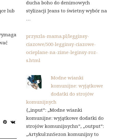
ducha boho do denimowych
stylizacji Jeans to świetny wybór na
ące lub
…
 wymaga
przyszla-mama.pl/legginsy-
ować
ciazowe/500-legginsy-ciazowe-
ocieplane-na-zime-leginsy-roz-
s.html
Modne wianki
komunijne: wyjątkowe
dodatki do strojów
komunijnych
{„input”: „Modne wianki
komunijne: wyjątkowe dodatki do
strojów komunijnychn”, „output”:
„Artykuł:nnSezon komunijny to