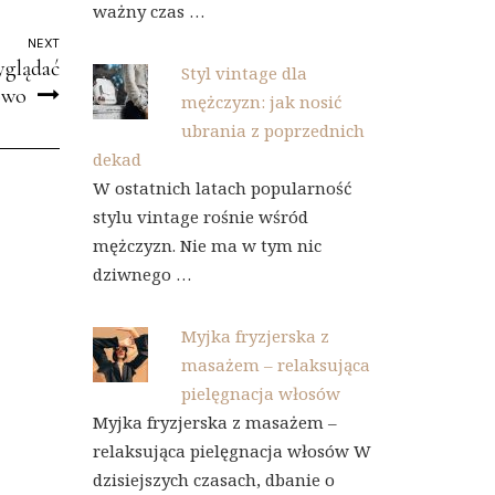
ważny czas …
NEXT
yglądać
Styl vintage dla
lowo
mężczyzn: jak nosić
ubrania z poprzednich
dekad
W ostatnich latach popularność
stylu vintage rośnie wśród
mężczyzn. Nie ma w tym nic
dziwnego …
Myjka fryzjerska z
masażem – relaksująca
pielęgnacja włosów
Myjka fryzjerska z masażem –
relaksująca pielęgnacja włosów W
dzisiejszych czasach, dbanie o