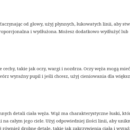
czynając od głowy, użyj płynnych, łukowatych linii, aby st
t proporcjonalna i wydłużona. Możesz dodatkowo wydłużyć lub
 cechy, takie jak oczy, wargi i nozdrza. Oczy węża mogą mie
twórz wyraźny pupil i jeśli chcesz, użyj cieniowania dla więks
nnych detali ciała węża. Wąż ma charakterystyczne łuski, któ
a całym jego ciele. Użyj odpowiedniej ilości linii, aby unik
 również drobne detale, takie jak zakrzywienia ciała i wyra