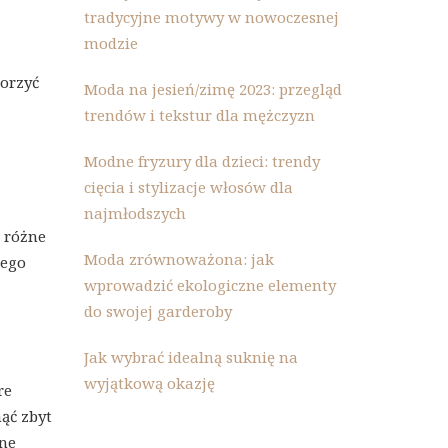
tradycyjne motywy w nowoczesnej
modzie
worzyć
Moda na jesień/zimę 2023: przegląd
trendów i tekstur dla mężczyzn
Modne fryzury dla dzieci: trendy
cięcia i stylizacje włosów dla
najmłodszych
ć różne
Moda zrównoważona: jak
zego
wprowadzić ekologiczne elementy
do swojej garderoby
Jak wybrać idealną suknię na
wyjątkową okazję
re
nąć zbyt
źne