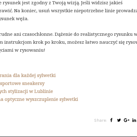
e rysunek jest zgodny z Twoją wizją. Jeśli widzisz jakieś
rawić. Na koniec, usuń wszystkie niepotrzebne linie prowadz
rysunek węża.
rudne ani czasochłonne. Dążenie do realistycznego rysunku
stym instrukcjom krok po kroku, możesz łatwo nauczyć się rys
ięciami w rysowaniu!
rania dla każdej sylwetki
 sportowe sneakersy
h stylizacji w Lublinie
na optyczne wyszczuplenie sylwetki
Share: