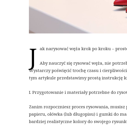
J
ak narysować węża krok po kroku – prost
Aby nauczyć się rysować węża, nie potrzeb
Wystarczy poświęcić trochę czasu i cierpliwośc
tym artykule przedstawimy prostą instrukcję 
I. Przygotowanie i materiały potrzebne do rys
Zanim rozpoczniesz proces rysowania, musisz 
papieru, ołówka (lub długopisu) i gumki do ma
bardziej realistyczne kolory do swojego rysun