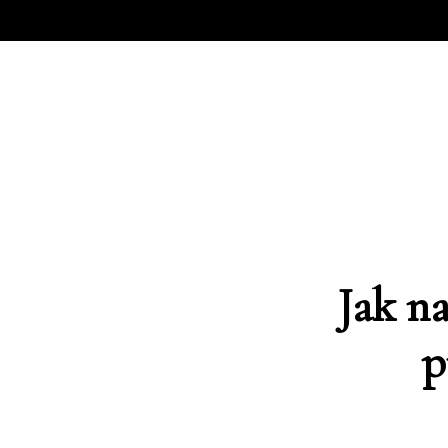
Jak n
p