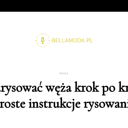
MODA
arysować węża krok po k
roste instrukcje rysowan