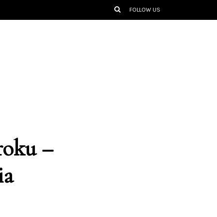
FOLLOW US
roku –
ia