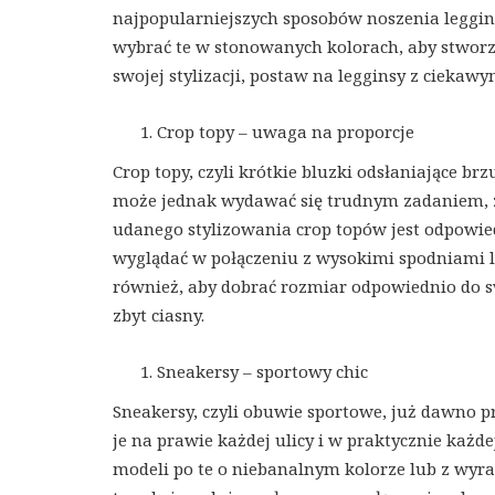
najpopularniejszych sposobów noszenia legginsó
wybrać te w stonowanych kolorach, aby stworzy
swojej stylizacji, postaw na legginsy z cieka
Crop topy – uwaga na proporcje
Crop topy, czyli krótkie bluzki odsłaniające br
może jednak wydawać się trudnym zadaniem, zwł
udanego stylizowania crop topów jest odpowied
wyglądać w połączeniu z wysokimi spodniami l
również, aby dobrać rozmiar odpowiednio do swo
zbyt ciasny.
Sneakersy – sportowy chic
Sneakersy, czyli obuwie sportowe, już dawno p
je na prawie każdej ulicy i w praktycznie każd
modeli po te o niebanalnym kolorze lub z wyr