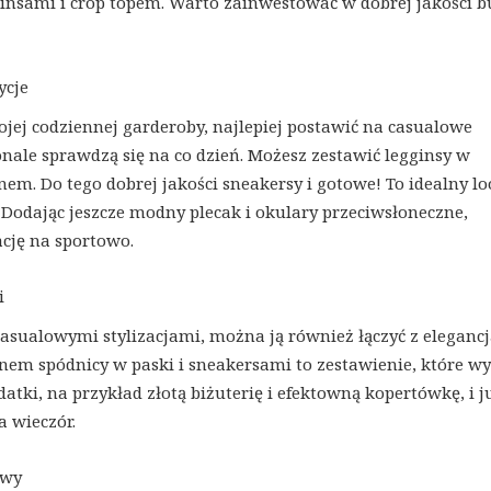
ginsami i crop topem. Warto zainwestować w dobrej jakości b
ycje
ojej codziennej garderoby, najlepiej postawić na casualowe
konale sprawdzą się na co dzień. Możesz zestawić legginsy w
em. Do tego dobrej jakości sneakersy i gotowe! To idealny l
. Dodając jeszcze modny plecak i okulary przeciwsłoneczne,
cję na sportowo.
i
asualowymi stylizacjami, można ją również łączyć z elegancj
nem spódnicy w paski i sneakersami to zestawienie, które w
atki, na przykład złotą biżuterię i efektowną kopertówkę, i j
 wieczór.
owy