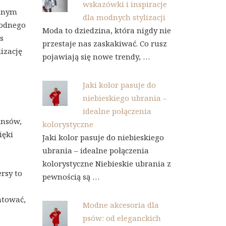
wskazówki i inspiracje
ędnym
dla modnych stylizacji
godnego
Moda to dziedzina, która nigdy nie
s
przestaje nas zaskakiwać. Co rusz
izację
pojawiają się nowe trendy, …
Jaki kolor pasuje do
niebieskiego ubrania –
idealne połączenia
insów,
kolorystyczne
ięki
Jaki kolor pasuje do niebieskiego
ubrania – idealne połączenia
kolorystyczne Niebieskie ubrania z
rsy to
pewnością są …
ntować,
Modne akcesoria dla
psów: od eleganckich