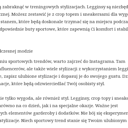
 zabraknąć w treningowych stylizacjach. Legginsy są niezb
znej. Możesz zestawić je z crop topem i sneakersami dla wy
 stanem, które będą doskonale trzymać się na miejscu podcza
dpowiednie buty sportowe, które zapewnią Ci komfort i stabil
ółczesnej modzie
waniu sportowych trendów, warto zajrzeć do Instagrama. Tam
fluencerów, ale także wiele stylizacji z wykorzystaniem legg
, zapisz ulubione stylizacje i dopasuj je do swojego gustu. Dz
je, które będą odzwierciedlać Twój osobisty styl.
tylko wygoda, ale również styl. Legginsy, crop topy i sneake
ówno na co dzień, jak i na specjalne okazje. Ważne jest
nych elementów garderoby i dodatków. Nie bój się eksperyme
 stylizacje. Niech sportowy trend stanie się Twoim ulubionym