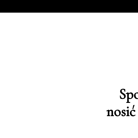
Spo
nosić