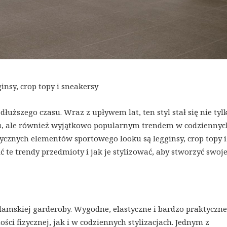
insy, crop topy i sneakersy
uższego czasu. Wraz z upływem lat, ten styl stał się nie tyl
u, ale również wyjątkowo popularnym trendem w codziennyc
tycznych elementów sportowego looku są legginsy, crop topy i
ć te trendy przedmioty i jak je stylizować, aby stworzyć swoj
amskiej garderoby. Wygodne, elastyczne i bardzo praktyczne
ci fizycznej, jak i w codziennych stylizacjach. Jednym z