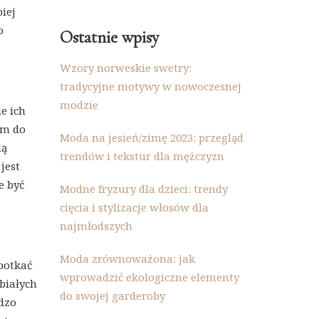
iej
o
Ostatnie wpisy
Wzory norweskie swetry:
tradycyjne motywy w nowoczesnej
modzie
e ich
em do
Moda na jesień/zimę 2023: przegląd
dą
trendów i tekstur dla mężczyzn
jest
e być
Modne fryzury dla dzieci: trendy
cięcia i stylizacje włosów dla
najmłodszych
Moda zrównoważona: jak
potkać
wprowadzić ekologiczne elementy
 białych
do swojej garderoby
dzo