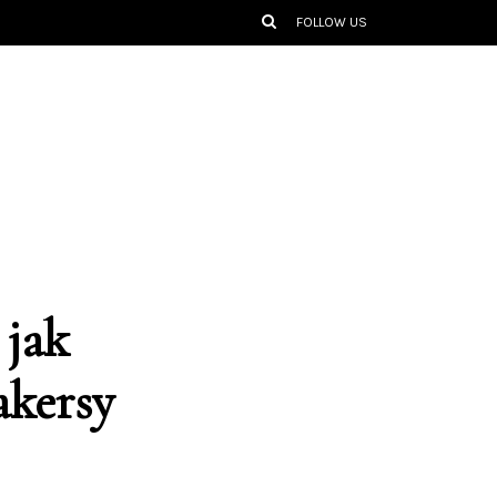
FOLLOW US
 jak
akersy