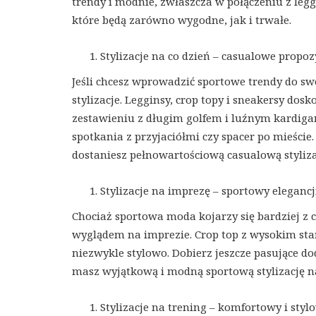
trendy i modnie, zwłaszcza w połączeniu z leg
które będą zarówno wygodne, jak i trwałe.
Stylizacje na co dzień – casualowe propoz
Jeśli chcesz wprowadzić sportowe trendy do sw
stylizacje. Legginsy, crop topy i sneakersy dos
zestawieniu z długim golfem i luźnym kardigan
spotkania z przyjaciółmi czy spacer po mieście
dostaniesz pełnowartościową casualową styliza
Stylizacje na imprezę – sportowy elegancj
Chociaż sportowa moda kojarzy się bardziej z c
wyglądem na imprezie. Crop top z wysokim sta
niezwykle stylowo. Dobierz jeszcze pasujące dod
masz wyjątkową i modną sportową stylizację na
Stylizacje na trening – komfortowy i styl