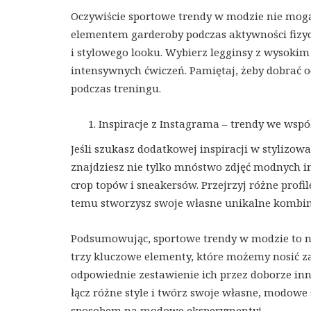
Oczywiście sportowe trendy w modzie nie mogą
elementem garderoby podczas aktywności fizyc
i stylowego looku. Wybierz legginsy z wysokim
intensywnych ćwiczeń. Pamiętaj, żeby dobrać o
podczas treningu.
Inspiracje z Instagrama – trendy we wsp
Jeśli szukasz dodatkowej inspiracji w stylizo
znajdziesz nie tylko mnóstwo zdjęć modnych in
crop topów i sneakersów. Przejrzyj różne profile
temu stworzysz swoje własne unikalne kombinac
Podsumowując, sportowe trendy w modzie to nie 
trzy kluczowe elementy, które możemy nosić zar
odpowiednie zestawienie ich przez doborze in
łącz różne style i twórz swoje własne, modowe
sposobem na modowe eksperymenty!