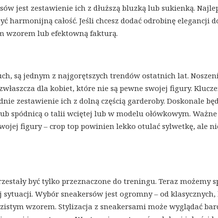
w jest zestawienie ich z dłuższą bluzką lub sukienką. Najlep
ć harmonijną całość. Jeśli chcesz dodać odrobinę elegancji d
wym wzorem lub efektowną fakturą.
zuch, są jednym z najgorętszych trendów ostatnich lat. Noszeni
aszcza dla kobiet, które nie są pewne swojej figury. Klucz
nie zestawienie ich z dolną częścią garderoby. Doskonale bę
ub spódnicą o talii wciętej lub w modelu ołówkowym. Ważne 
jej figury – crop top powinien lekko otulać sylwetkę, ale ni
rzestały być tylko przeznaczone do treningu. Teraz możemy s
ej sytuacji. Wybór sneakersów jest ogromny – od klasycznych,
azistym wzorem. Stylizacja z sneakersami może wyglądać bar