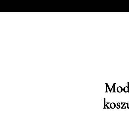
Modn
kosz