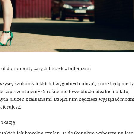
szul do romantycznych bluzek z falbanami
szyscy szukamy lekkich i wygodnych ubrań, które będą nie ty
le zaprezentujemy Ci różne modowe bluzki idealne na lato,
ych bluzek z falbanami. Dzięki nim będziesz wyglądać modni
eferujesz.
 okazję
 takich jak bawełna czy len, są doskonałym wyborem na lato