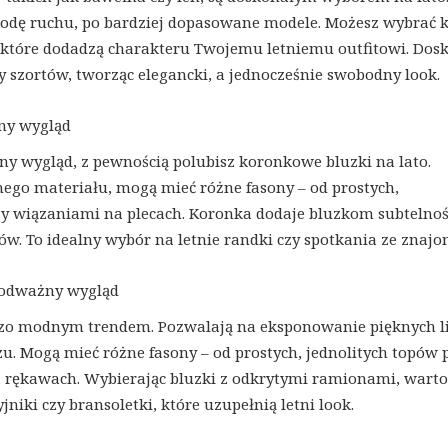
obodę ruchu, po bardziej dopasowane modele. Możesz wybrać 
 które dodadzą charakteru Twojemu letniemu outfitowi. Dos
y szortów, tworząc elegancki, a jednocześnie swobodny look.
tny wygląd
atny wygląd, z pewnością polubisz koronkowe bluzki na lato.
go materiału, mogą mieć różne fasony – od prostych,
y wiązaniami na plecach. Koronka dodaje bluzkom subtelnośc
nsów. To idealny wybór na letnie randki czy spotkania ze znaj
i odważny wygląd
dzo modnym trendem. Pozwalają na eksponowanie pięknych li
uzu. Mogą mieć różne fasony – od prostych, jednolitych topów 
 rękawach. Wybierając bluzki z odkrytymi ramionami, warto
niki czy bransoletki, które uzupełnią letni look.