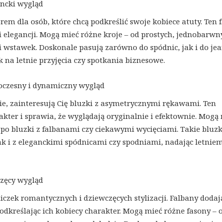
ancki wygląd
em dla osób, które chcą podkreślić swoje kobiece atuty. Ten 
 i elegancji. Mogą mieć różne kroje – od prostych, jednobarwn
 wstawek. Doskonale pasują zarówno do spódnic, jak i do je
 na letnie przyjęcia czy spotkania biznesowe.
oczesny i dynamiczny wygląd
ie, zainteresują Cię bluzki z asymetrycznymi rękawami. Ten
ter i sprawia, że wyglądają oryginalnie i efektownie. Mogą
 po bluzki z falbanami czy ciekawymi wycięciami. Takie bluzk
k i z eleganckimi spódnicami czy spodniami, nadając letnie
częcy wygląd
iczek romantycznych i dziewczęcych stylizacji. Falbany dodaj
podkreślając ich kobiecy charakter. Mogą mieć różne fasony – 