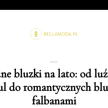
MODA
e bluzki na lato: od lu
ul do romantycznych blu
falbanami