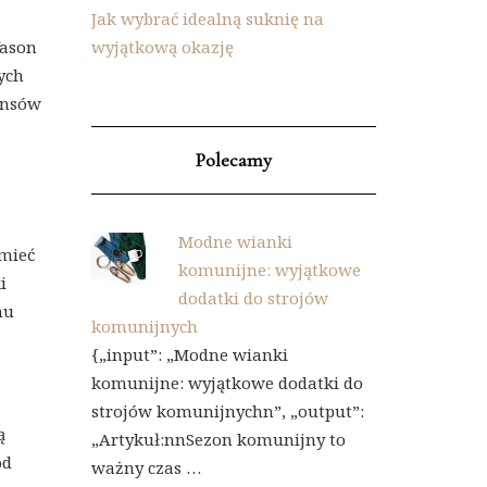
Jak wybrać idealną suknię na
fason
wyjątkową okazję
ych
ansów
Polecamy
Modne wianki
 mieć
komunijne: wyjątkowe
i
dodatki do strojów
mu
komunijnych
{„input”: „Modne wianki
komunijne: wyjątkowe dodatki do
strojów komunijnychn”, „output”:
ą
„Artykuł:nnSezon komunijny to
od
ważny czas …