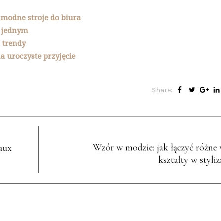
 modne stroje do biura
w jednym
 trendy
a uroczyste przyjęcie
Share:
Wzór w modzie: jak łączyć różne 
aux
kształty w styliz