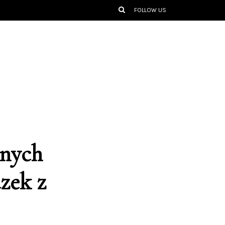
FOLLOW US
źnych
zek z