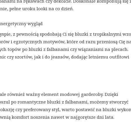
lbanami na rękawach czy dekolcie. Doskonale komponują się 
nie, pełne uroku looki na co dzień.
 energetyczny wygląd
wyspie, z pewnością spodobają Ci się bluzki z tropikalnymi wz
rów i egzotycznych motywów, które od razu przeniosą Cię na
tych topów po bluzki z falbanami czy wiązaniami na plecach.
 czy szortów, jak i do jeansów, dodając letniemu outfitowi
a, ale również ważny element modowej garderoby. Dzięki
oszul po romantyczne bluzki z falbanami, możemy stworzyć
a okazję czy preferowany styl, warto postawić na bluzki wyko
wnią komfort noszenia nawet w najgorętsze dni lata.