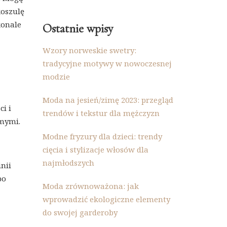
koszulę
konale
Ostatnie wpisy
Wzory norweskie swetry:
tradycyjne motywy w nowoczesnej
modzie
Moda na jesień/zimę 2023: przegląd
i i
trendów i tekstur dla mężczyzn
omymi.
Modne fryzury dla dzieci: trendy
cięcia i stylizacje włosów dla
najmłodszych
nii
po
Moda zrównoważona: jak
wprowadzić ekologiczne elementy
do swojej garderoby