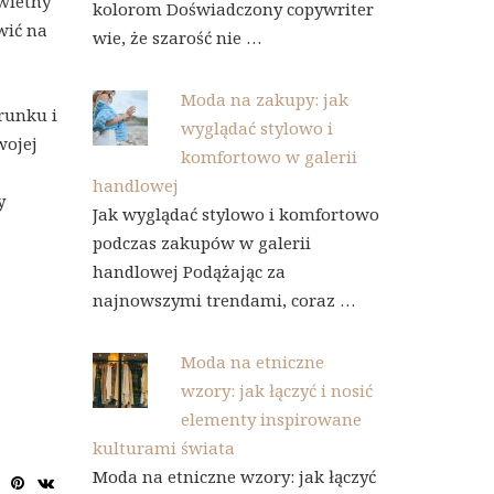
świetny
kolorom Doświadczony copywriter
wić na
wie, że szarość nie …
Moda na zakupy: jak
runku i
wyglądać stylowo i
wojej
komfortowo w galerii
handlowej
y
Jak wyglądać stylowo i komfortowo
podczas zakupów w galerii
handlowej Podążając za
najnowszymi trendami, coraz …
Moda na etniczne
wzory: jak łączyć i nosić
elementy inspirowane
kulturami świata
Moda na etniczne wzory: jak łączyć