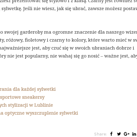
iesz prezentować się stylowo i z klasą. Czarny jest również 
sylwetkę. Jeśli nie wiesz, jak się ubrać, zawsze możesz posta
o swojej garderoby ma ogromne znaczenie dla naszego wize
ty, różowy, fioletowy i czarny to kolory, które warto mieć w s
 najważniejsze jest, aby czuć się w swoich ubraniach dobrze i
óry nie jest popularny, nie wahaj się go nosić – ważne jest, ab
rania dla każdej sylwetki
 sportowe sneakersy
h stylizacji w Lublinie
na optyczne wyszczuplenie sylwetki
Share: