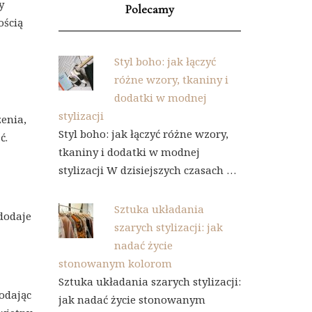
y
Polecamy
ością
Styl boho: jak łączyć
różne wzory, tkaniny i
dodatki w modnej
stylizacji
zenia,
Styl boho: jak łączyć różne wzory,
ć.
tkaniny i dodatki w modnej
stylizacji W dzisiejszych czasach …
Sztuka układania
 dodaje
szarych stylizacji: jak
nadać życie
stonowanym kolorom
Sztuka układania szarych stylizacji:
Dodając
jak nadać życie stonowanym